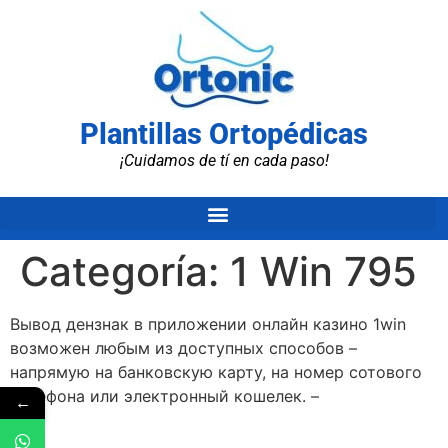
Plantillas Ortopédicas
¡Cuidamos de tí en cada paso!
Categoría:
1 Win 795
Вывод дензнак в приложении онлайн казино 1win
возможен любым из доступных способов –
напрямую на банковскую карту, на номер сотового
телефона или электронный кошелек. –
←