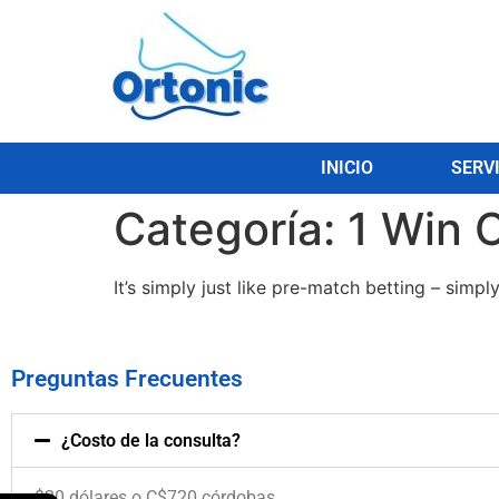
INICIO
SERV
Categoría:
1 Win 
It’s simply just like pre-match betting – simp
Preguntas Frecuentes
¿Costo de la consulta?
$20 dólares o C$720 córdobas