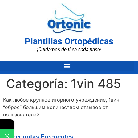
Plantillas Ortopédicas
¡Cuidamos de tí en cada paso!
Categoría:
1vin 485
Как любое крупное игорного учреждение, 1вин
“оброс” большим количеством отзывов от
пользователей. –
←
Preguntas Frecuentes