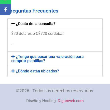
Preguntas Frecuentes
¿Costo de la consulta?
$20 dólares o C$720 córdobas
.
¿Tengo que pasar una valoración para
comprar plantillas?
¿Dónde están ubicados?
©2026 - Todos los derechos reservados.
Diseño y Hosting:
Diganweb.com