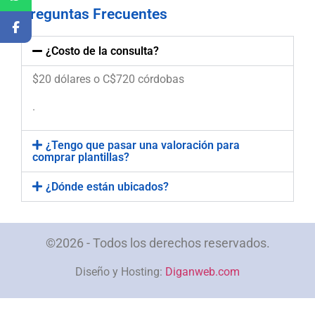
Preguntas Frecuentes
¿Costo de la consulta?
$20 dólares o C$720 córdobas
.
¿Tengo que pasar una valoración para
comprar plantillas?
¿Dónde están ubicados?
©2026 - Todos los derechos reservados.
Diseño y Hosting:
Diganweb.com