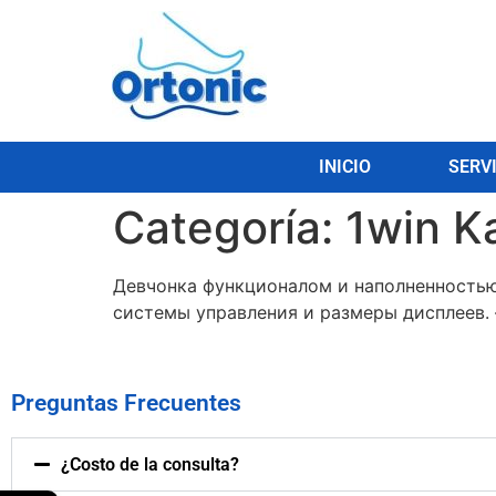
INICIO
SERV
Categoría:
1win K
Девчонка функционалом и наполненностью
системы управления и размеры дисплеев. 
Preguntas Frecuentes
¿Costo de la consulta?