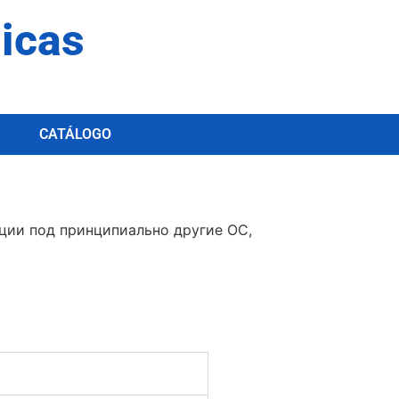
dicas
CATÁLOGO
ции под принципиально другие ОС,