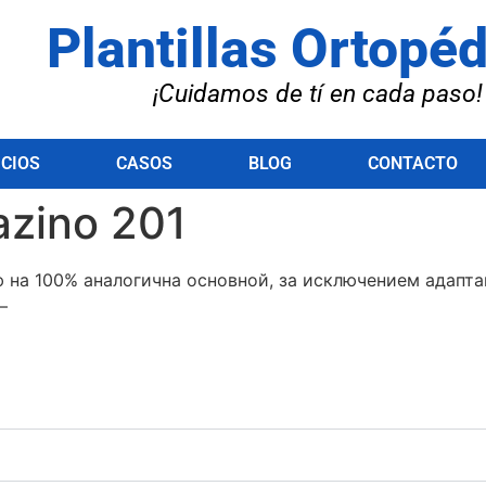
Plantillas Ortopé
¡Cuidamos de tí en cada paso!
ICIOS
CASOS
BLOG
CONTACTO
azino 201
 на 100% аналогична основной, за исключением адапта
–