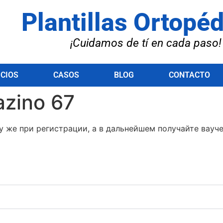
Plantillas Ortopé
¡Cuidamos de tí en cada paso!
ICIOS
CASOS
BLOG
CONTACTO
azino 67
 же при регистрации, а в дальнейшем получайте вауче