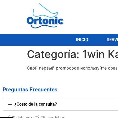
INICIO
SERV
Categoría:
1win K
Свой первый promocode используйте сразу
Preguntas Frecuentes
¿Costo de la consulta?
$20 dólares o C$720 córdobas