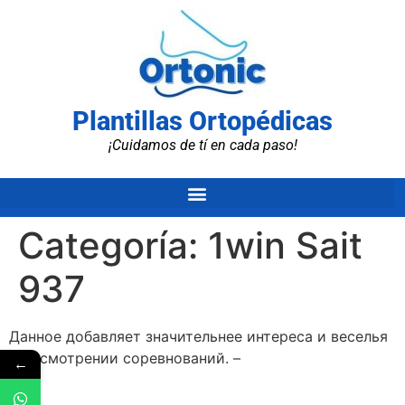
Plantillas Ortopédicas
¡Cuidamos de tí en cada paso!
Categoría:
1win Sait
937
Данное добав͏ляет значительнее интереса и веселья
при смот͏рении ͏соревнований. –
←