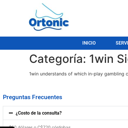
INICIO
SERV
Categoría:
1win S
1win understands of which in-play gambling c
Preguntas Frecuentes
¿Costo de la consulta?
$20 dólares o C$720 córdobas