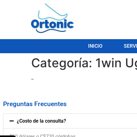
INICIO
SERV
Categoría:
1win U
–
Preguntas Frecuentes
¿Costo de la consulta?
$20 dólares o C$720 córdobas