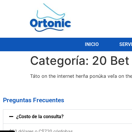
INICIO
SERV
Categoría:
20 Bet
Táto on the internet herňa ponúka veľa on th
Preguntas Frecuentes
¿Costo de la consulta?
$20 dólares o C$720 córdobas