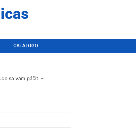
dicas
CATÁLOGO
ude sa vám páčiť. –