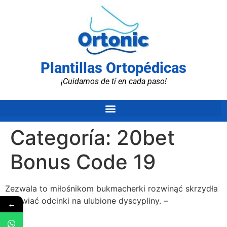
Plantillas Ortopédicas
¡Cuidamos de tí en cada paso!
Categoría:
20bet
Bonus Code 19
Zezwala to miłośnikom bukmacherki rozwinąć skrzydła
i stawiać odcinki na ulubione dyscypliny. –
←