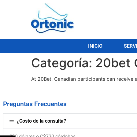
INICIO
SERV
Categoría:
20bet 
At 20Bet, Canadian participants can receive
Preguntas Frecuentes
¿Costo de la consulta?
$20 dólares o C$720 córdobas