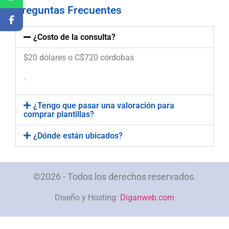
Preguntas Frecuentes
¿Costo de la consulta?
$20 dólares o C$720 córdobas
.
¿Tengo que pasar una valoración para
comprar plantillas?
¿Dónde están ubicados?
©2026 - Todos los derechos reservados.
Diseño y Hosting:
Diganweb.com