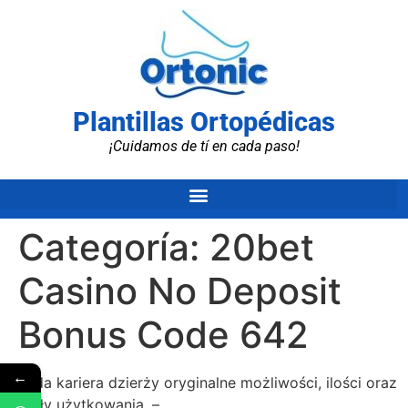
Plantillas Ortopédicas
¡Cuidamos de tí en cada paso!
Categoría:
20bet
Casino No Deposit
Bonus Code 642
←
Każda kariera dzierży oryginalne możliwości, ilości oraz
reguły użytkowania. –