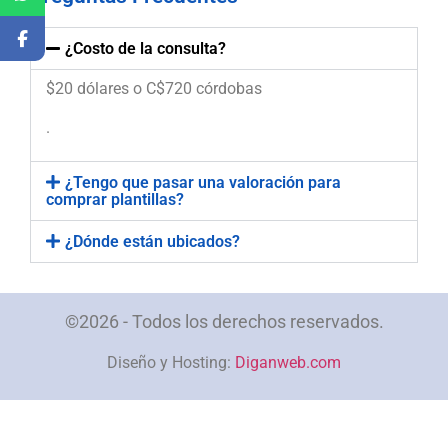
¿Costo de la consulta?
$20 dólares o C$720 córdobas
.
¿Tengo que pasar una valoración para
comprar plantillas?
¿Dónde están ubicados?
©2026 - Todos los derechos reservados.
Diseño y Hosting:
Diganweb.com