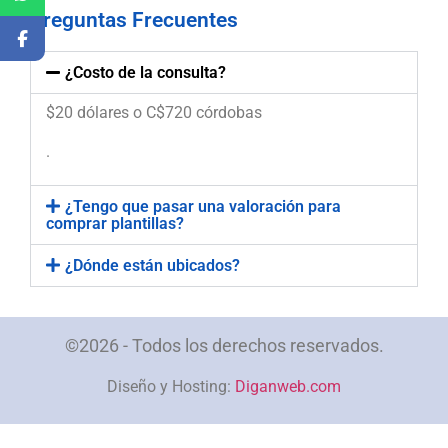
Preguntas Frecuentes
¿Costo de la consulta?
$20 dólares o C$720 córdobas
.
¿Tengo que pasar una valoración para
comprar plantillas?
¿Dónde están ubicados?
©2026 - Todos los derechos reservados.
Diseño y Hosting:
Diganweb.com