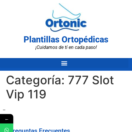
Plantillas Ortopédicas
¡Cuidamos de tí en cada paso!
Categoría:
777 Slot
Vip 119
–
←
Preguntas Frecuentes