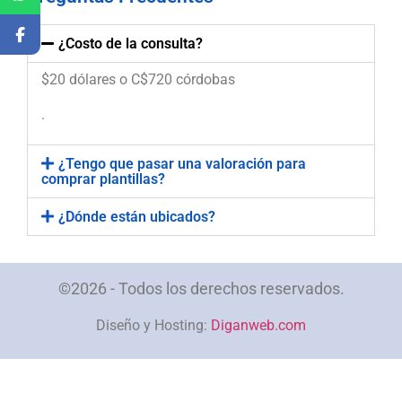
¿Costo de la consulta?
$20 dólares o C$720 córdobas
.
¿Tengo que pasar una valoración para
comprar plantillas?
¿Dónde están ubicados?
©2026 - Todos los derechos reservados.
Diseño y Hosting:
Diganweb.com