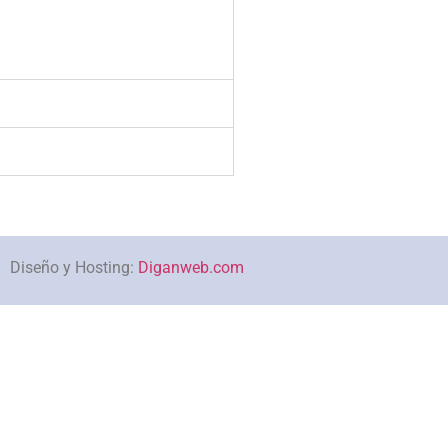
Diseño y Hosting:
Diganweb.com