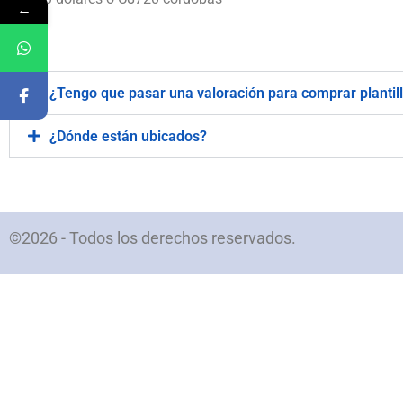
←
.
¿Tengo que pasar una valoración para comprar plantil
¿Dónde están ubicados?
©2026 - Todos los derechos reservados.