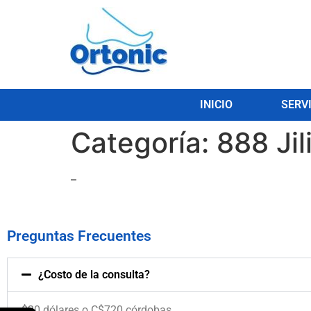
INICIO
SERV
Categoría:
888 Jil
–
Preguntas Frecuentes
¿Costo de la consulta?
$20 dólares o C$720 córdobas