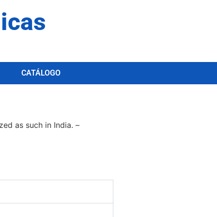
dicas
CATÁLOGO
zеd аѕ ѕuсh іn Іndіа. –