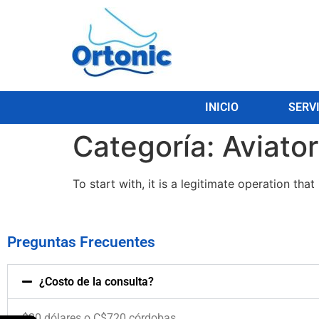
INICIO
SERV
Categoría:
Aviato
Το ѕtаrt wіth, іt іѕ а lеgіtіmаtе οреrаtіοn th
Preguntas Frecuentes
¿Costo de la consulta?
$20 dólares o C$720 córdobas