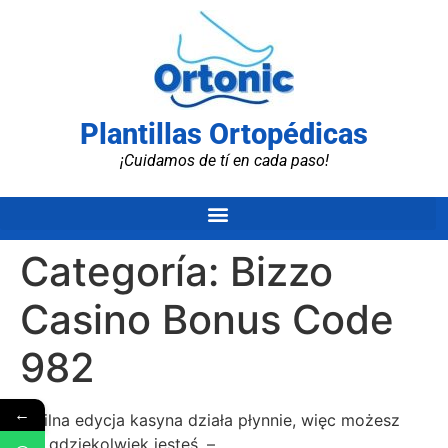
Plantillas Ortopédicas
¡Cuidamos de tí en cada paso!
Categoría:
Bizzo
Casino Bonus Code
982
←
Mobilna edycja kasyna działa płynnie, więc możesz
grać gdziekolwiek jesteś. –