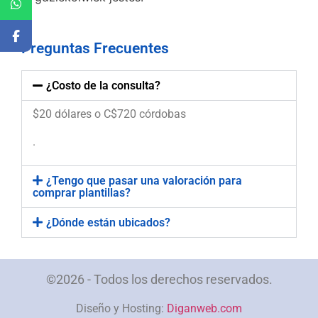
Preguntas Frecuentes
¿Costo de la consulta?
$20 dólares o C$720 córdobas
.
¿Tengo que pasar una valoración para
comprar plantillas?
¿Dónde están ubicados?
©2026 - Todos los derechos reservados.
Diseño y Hosting:
Diganweb.com