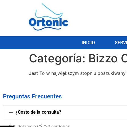
INICIO
SERV
Categoría:
Bizzo 
Jest To w największym stopniu poszukiwany t
Preguntas Frecuentes
¿Costo de la consulta?
$20 dólares o C$720 córdobas