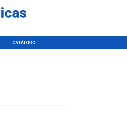
dicas
CATÁLOGO