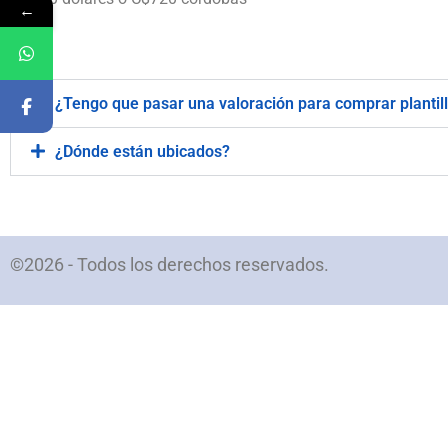
←
.
¿Tengo que pasar una valoración para comprar plantil
¿Dónde están ubicados?
©2026 - Todos los derechos reservados.