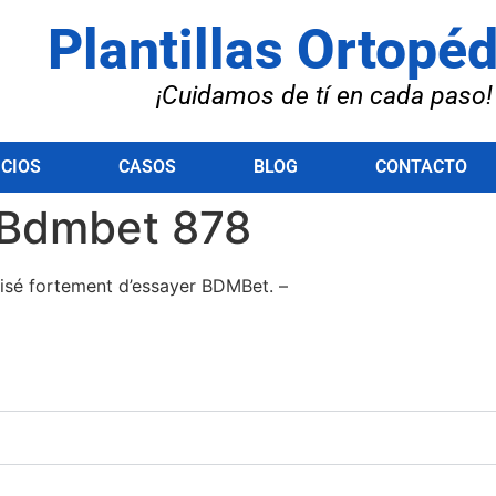
Plantillas Ortopé
¡Cuidamos de tí en cada paso!
ICIOS
CASOS
BLOG
CONTACTO
 Bdmbet 878
nisé fortement d’essayer BDMBet. –