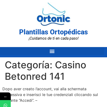
Plantillas Ortopédicas
¡Cuidamos de tí en cada paso!
Categoría:
Casino
Betonred 141
Dopo aver creato l’account, vai alla schermata
successiva e inserisci le tue credenziali cliccando sul
←
pulsante “Accedi”. –