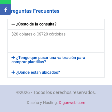
Preguntas Frecuentes
¿Costo de la consulta?
$20 dólares o C$720 córdobas
.
¿Tengo que pasar una valoración para
comprar plantillas?
¿Dónde están ubicados?
©2026 - Todos los derechos reservados.
Diseño y Hosting:
Diganweb.com