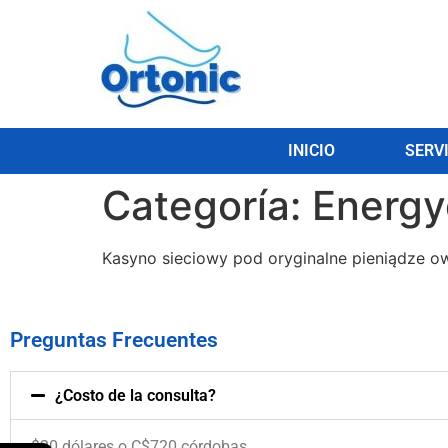
INICIO
SERV
Categoría:
Energy
Kasyno sieciowy pod oryginalne pieniądze o
Preguntas Frecuentes
¿Costo de la consulta?
$20 dólares o C$720 córdobas