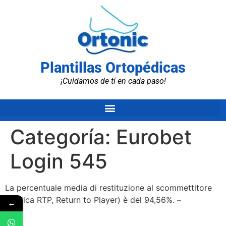
Plantillas Ortopédicas
¡Cuidamos de tí en cada paso!
Categoría:
Eurobet
Login 545
La percentuale media di restituzione al scommettitore
(l’indica RTP, Return to Player) è del 94,56%. –
←