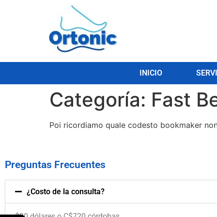
INICIO
SERV
Categoría:
Fast B
Poi ricordiamo quale codesto bookmaker non 
Preguntas Frecuentes
¿Costo de la consulta?
$20 dólares o C$720 córdobas