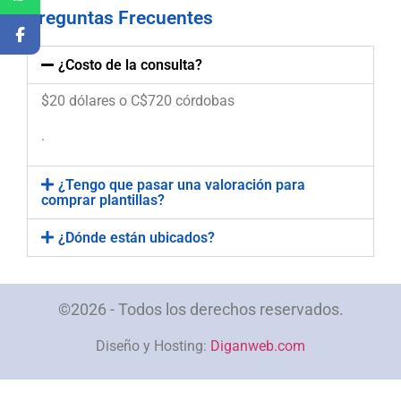
Preguntas Frecuentes
¿Costo de la consulta?
$20 dólares o C$720 córdobas
.
¿Tengo que pasar una valoración para
comprar plantillas?
¿Dónde están ubicados?
©2026 - Todos los derechos reservados.
Diseño y Hosting:
Diganweb.com