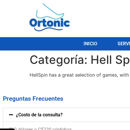
INICIO
SERV
Categoría:
Hell S
HellSpin has a great selection of games, with
Preguntas Frecuentes
¿Costo de la consulta?
$20 dólares o C$720 córdobas