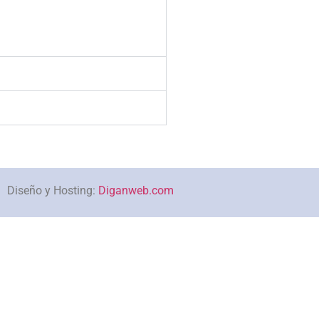
Diseño y Hosting:
Diganweb.com