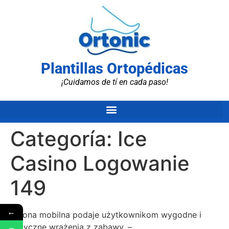
Plantillas Ortopédicas
¡Cuidamos de tí en cada paso!
Categoría:
Ice
Casino Logowanie
149
←
Odsłona mobilna podaje użytkownikom wygodne i
elastyczne wrażenia z zabawy. –