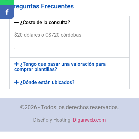
Preguntas Frecuentes
¿Costo de la consulta?
$20 dólares o C$720 córdobas
.
¿Tengo que pasar una valoración para
comprar plantillas?
¿Dónde están ubicados?
©2026 - Todos los derechos reservados.
Diseño y Hosting:
Diganweb.com