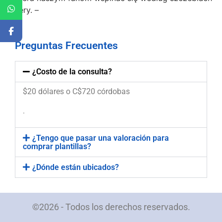
kariery. –
Preguntas Frecuentes
¿Costo de la consulta?
$20 dólares o C$720 córdobas
.
¿Tengo que pasar una valoración para
comprar plantillas?
¿Dónde están ubicados?
©2026 - Todos los derechos reservados.