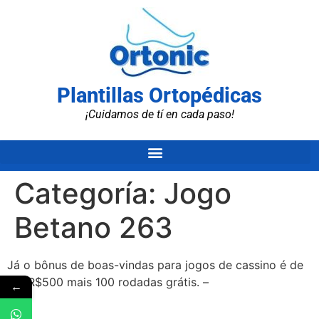
Plantillas Ortopédicas
¡Cuidamos de tí en cada paso!
Categoría:
Jogo
Betano 263
Já o bônus de boas-vindas para jogos de cassino é de
até R$500 mais 100 rodadas grátis. –
←