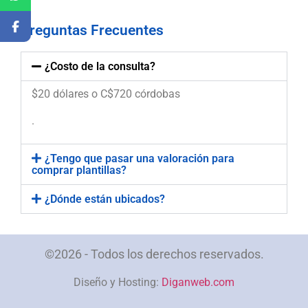
Preguntas Frecuentes
¿Costo de la consulta?
$20 dólares o C$720 córdobas
.
¿Tengo que pasar una valoración para
comprar plantillas?
¿Dónde están ubicados?
©2026 - Todos los derechos reservados.
Diseño y Hosting:
Diganweb.com