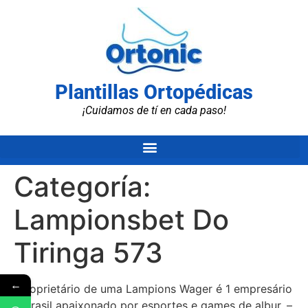
Plantillas Ortopédicas
¡Cuidamos de tí en cada paso!
Categoría:
Lampionsbet Do
Tiringa 573
←
O proprietário de uma Lampions Wager é 1 empresário
do brasil apaixonado por esportes e games de albur. –