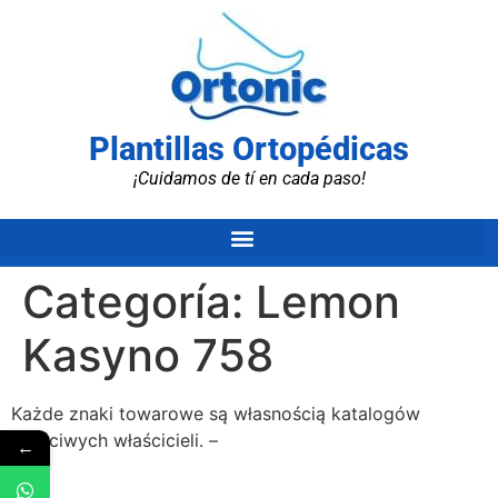
Plantillas Ortopédicas
¡Cuidamos de tí en cada paso!
Categoría:
Lemon
Kasyno 758
Każde znaki towarowe są własnością katalogów
właściwych właścicieli. –
←