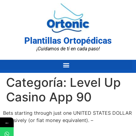
Plantillas Ortopédicas
¡Cuidamos de tí en cada paso!
Categoría:
Level Up
Casino App 90
Bets starting through just one UNITED STATES DOLLAR
inclusively (or fiat money equivalent). –
←