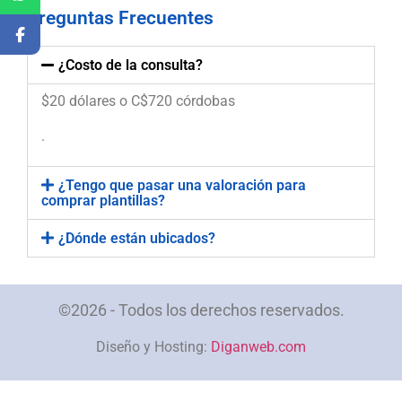
Preguntas Frecuentes
¿Costo de la consulta?
$20 dólares o C$720 córdobas
.
¿Tengo que pasar una valoración para
comprar plantillas?
¿Dónde están ubicados?
©2026 - Todos los derechos reservados.
Diseño y Hosting:
Diganweb.com