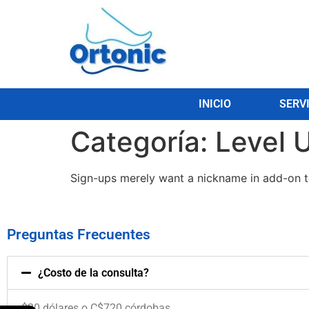
INICIO
SERV
Categoría:
Level 
Sign-ups merely want a nickname in add-on to
Preguntas Frecuentes
¿Costo de la consulta?
$20 dólares o C$720 córdobas