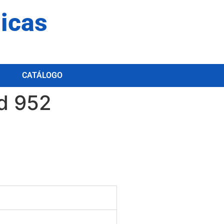
dicas
CATÁLOGO
d 952