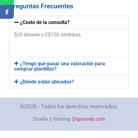
Preguntas Frecuentes
¿Costo de la consulta?
$20 dólares o C$720 córdobas
.
¿Tengo que pasar una valoración para
comprar plantillas?
¿Dónde están ubicados?
©2026 - Todos los derechos reservados.
Diseño y Hosting:
Diganweb.com