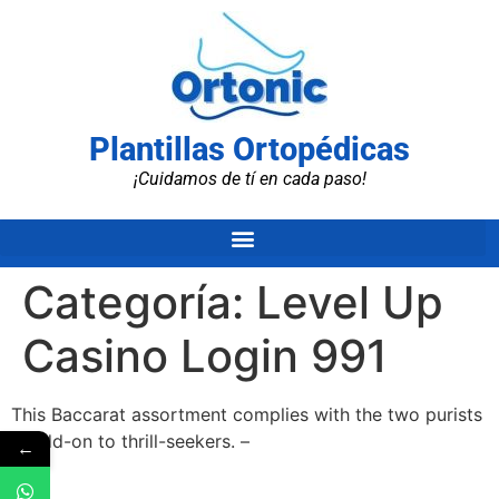
Plantillas Ortopédicas
¡Cuidamos de tí en cada paso!
Categoría:
Level Up
Casino Login 991
This Baccarat assortment complies with the two purists
in add-on to thrill-seekers. –
←