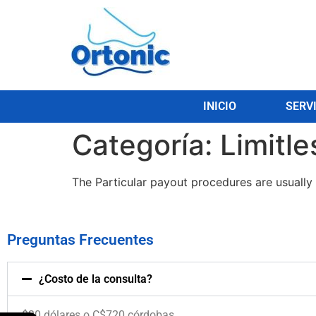
INICIO
SERV
Categoría:
Limitle
The Particular payout procedures are usually Bi
Preguntas Frecuentes
¿Costo de la consulta?
$20 dólares o C$720 córdobas