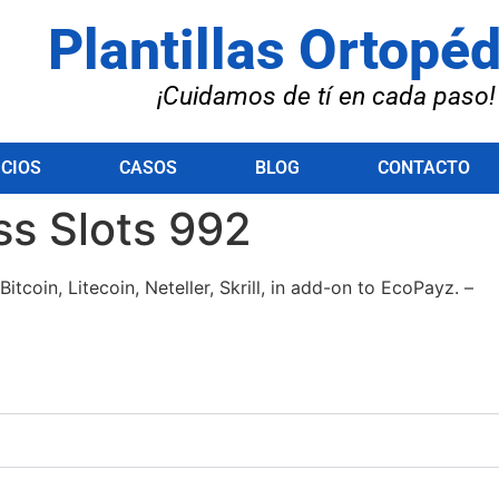
Plantillas Ortopé
¡Cuidamos de tí en cada paso!
ICIOS
CASOS
BLOG
CONTACTO
ss Slots 992
tcoin, Litecoin, Neteller, Skrill, in add-on to EcoPayz. –