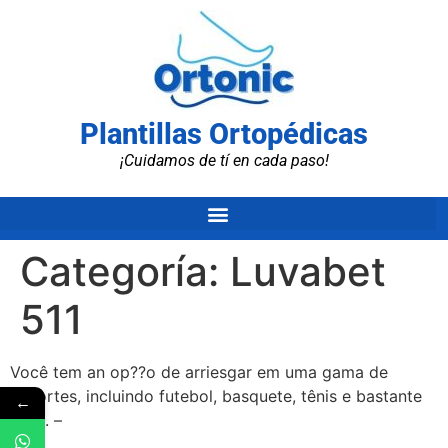
Plantillas Ortopédicas
¡Cuidamos de tí en cada paso!
Categoría:
Luvabet
511
Você tem an op??o de arriesgar em uma gama de
esportes, incluindo futebol, basquete, tênis e bastante
←
mais. –