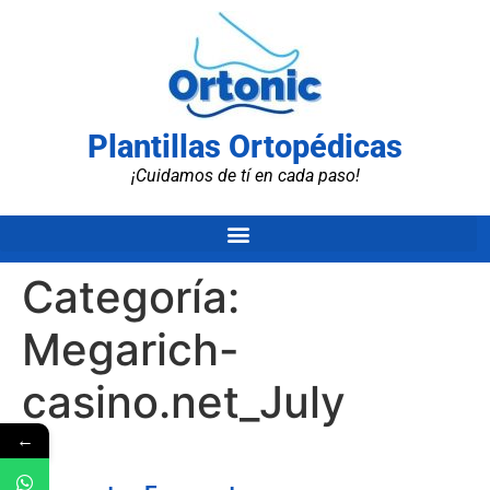
Plantillas Ortopédicas
¡Cuidamos de tí en cada paso!
Categoría:
Megarich-
casino.net_July
←