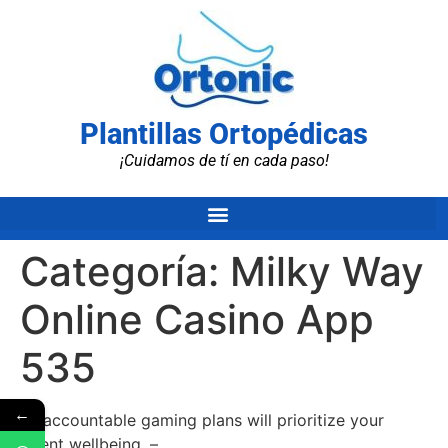
Plantillas Ortopédicas
¡Cuidamos de tí en cada paso!
Categoría:
Milky Way
Online Casino App
535
←
The accountable gaming plans will prioritize your
current wellbeing. –