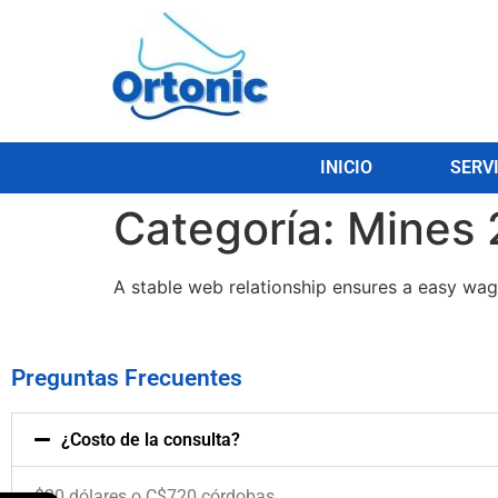
INICIO
SERV
Categoría:
Mines 
A stable web relationship ensures a easy wa
Preguntas Frecuentes
¿Costo de la consulta?
$20 dólares o C$720 córdobas