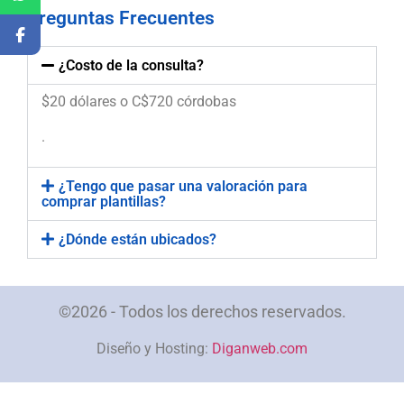
Preguntas Frecuentes
¿Costo de la consulta?
$20 dólares o C$720 córdobas
.
¿Tengo que pasar una valoración para
comprar plantillas?
¿Dónde están ubicados?
©2026 - Todos los derechos reservados.
Diseño y Hosting:
Diganweb.com