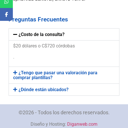
Preguntas Frecuentes
¿Costo de la consulta?
$20 dólares o C$720 córdobas
.
¿Tengo que pasar una valoración para
comprar plantillas?
¿Dónde están ubicados?
©2026 - Todos los derechos reservados.
Diseño y Hosting:
Diganweb.com