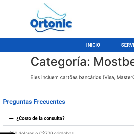
INICIO
SERV
Categoría:
Mostbe
Eles incluem cartões bancários (Visa, MasterCa
Preguntas Frecuentes
¿Costo de la consulta?
$20 dólares o C$720 córdobas