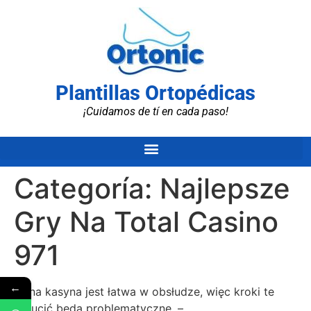
Plantillas Ortopédicas
¡Cuidamos de tí en cada paso!
Categoría:
Najlepsze
Gry Na Total Casino
971
←
Strona kasyna jest łatwa w obsłudze, więc kroki te
odrzucić będą problematyczne. –